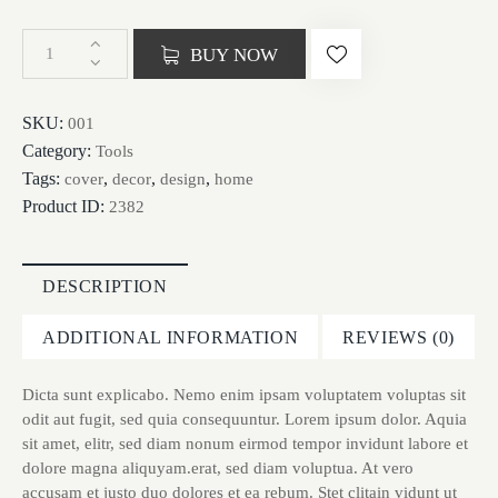
BUY NOW
SKU:
001
Category:
Tools
Tags:
,
,
,
cover
decor
design
home
Product ID:
2382
DESCRIPTION
ADDITIONAL INFORMATION
REVIEWS (0)
Dicta sunt explicabo. Nemo enim ipsam voluptatem voluptas sit
odit aut fugit, sed quia consequuntur. Lorem ipsum dolor. Aquia
sit amet, elitr, sed diam nonum eirmod tempor invidunt labore et
dolore magna aliquyam.erat, sed diam voluptua. At vero
accusam et justo duo dolores et ea rebum. Stet clitain vidunt ut