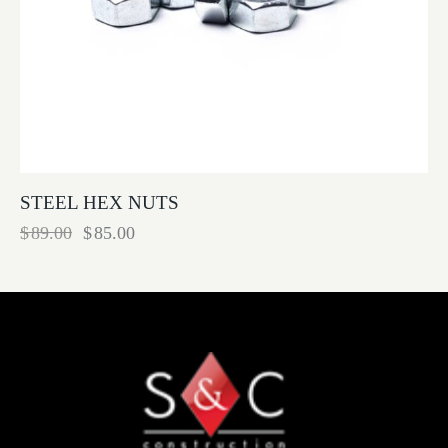
STEEL HEX NUTS
$
89.00
$
85.00